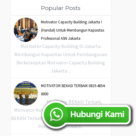
Popular Posts
Motivator Capacity Building Jakarta !
(Handal) Untuk Membangun Kapasitas
Profesional ASN Jakarta
Motivator Capacity Building Di Jakarta:
Membangun Kapasitas Untuk Pembangunan
Berkelanjutan Motivator Capacity Building
Jakarta ...
MOTIVATOR BEKASI TERBAIK 0819-4654-
8000
Motivator BEKASI Terbaik,
Motivator Kota BEKASI Terbaik, Motivator Di
BEKASI Terbaik, Jasa Motivator BEKASI Terbaik,
Pembicara Motivato...