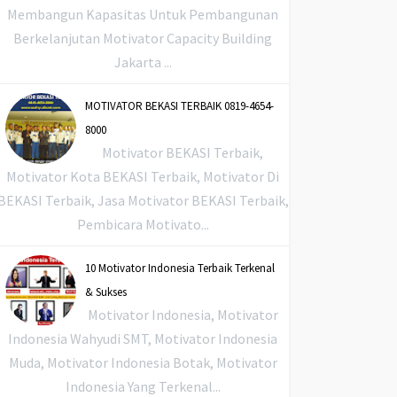
Membangun Kapasitas Untuk Pembangunan
Berkelanjutan Motivator Capacity Building
Jakarta ...
MOTIVATOR BEKASI TERBAIK 0819-4654-
8000
Motivator BEKASI Terbaik,
Motivator Kota BEKASI Terbaik, Motivator Di
BEKASI Terbaik, Jasa Motivator BEKASI Terbaik,
Pembicara Motivato...
10 Motivator Indonesia Terbaik Terkenal
& Sukses
Motivator Indonesia, Motivator
Indonesia Wahyudi SMT, Motivator Indonesia
Muda, Motivator Indonesia Botak, Motivator
Indonesia Yang Terkenal...