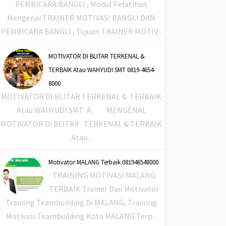
PEMBICARA BANGLI , Modul Pelatihan
Mengenai TRAINER MOTIVASI BANGLI DAN
PEMBICARA BANGLI , Tujuan TRAINER MOTIV...
MOTIVATOR DI BLITAR TERKENAL &
TERBAIK Atau WAHYUDI SMT 0819-4654-
8000
MOTIVATOR DI BLITAR TERKENAL & TERBAIK
Atau WAHYUDI SMT A. MENGENAL
MOTIVATOR Di BLITAR TERKENAL & TERBAIK
Atau...
Motivator MALANG Terbaik 081946548000
TRAINING MOTIVASI MALANG
TERBAIK Trainer Dan Motivator
Training Teambuilding Di MALANG, Training
Motivasi Teambuilding Kota MALANG Terp...