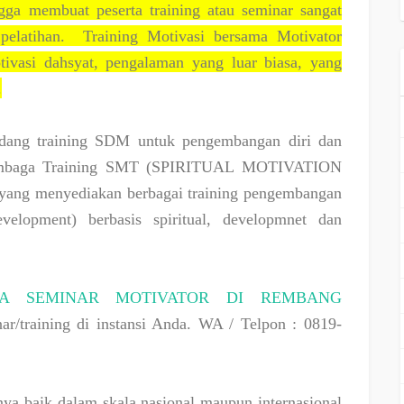
ga membuat peserta training atau seminar sangat
elatihan.
Training Motivasi bersama Motivator
asi dahsyat, pengalaman yang luar biasa, yang
.
idang training SDM untuk pengembangan diri dan
Lembaga Training SMT (SPIRITUAL MOTIVATION
yang menyediakan berbagai training pengembangan
lopment) berbasis spiritual, developmnet dan
RA SEMINAR MOTIVATOR DI REMBANG
ar/training di instansi Anda. WA / Telpon : 0819-
hnya baik dalam skala nasional maupun internasional