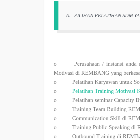
A.
PILIHAN PELATIHAN SDM 
o
Perusahaan / instansi and
Motivasi di REMBANG yang berkesan,
o
Pelatihan Karyawan untuk 
o
Pelatihan Training Motivas
o
Pelatihan seminar Capacity
o
Training Team Building R
o
Communication Skill di R
o
Training Public Speaking 
o
Outbound Training di REM