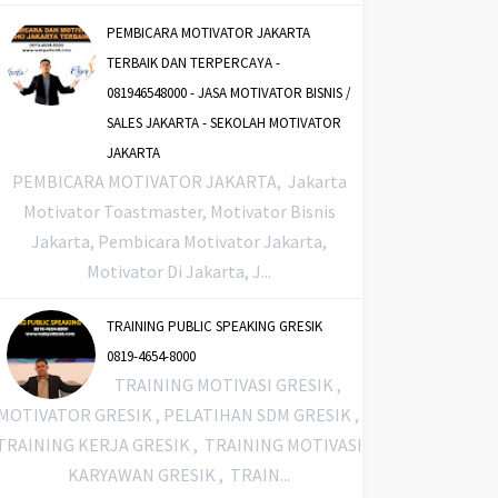
PEMBICARA MOTIVATOR JAKARTA
TERBAIK DAN TERPERCAYA -
081946548000 - JASA MOTIVATOR BISNIS /
SALES JAKARTA - SEKOLAH MOTIVATOR
JAKARTA
PEMBICARA MOTIVATOR JAKARTA, Jakarta
Motivator Toastmaster, Motivator Bisnis
Jakarta, Pembicara Motivator Jakarta,
Motivator Di Jakarta, J...
TRAINING PUBLIC SPEAKING GRESIK
0819-4654-8000
TRAINING MOTIVASI GRESIK ,
MOTIVATOR GRESIK , PELATIHAN SDM GRESIK ,
TRAINING KERJA GRESIK , TRAINING MOTIVASI
KARYAWAN GRESIK , TRAIN...