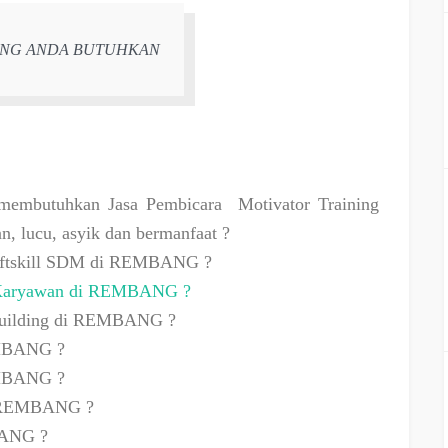
YANG ANDA BUTUHKAN
a membutuhkan Jasa Pembicara
Motivator Training
 lucu, asyik dan bermanfaat ?
Softskill SDM di REMBANG ?
i Karyawan di REMBANG ?
 Building di REMBANG ?
EMBANG ?
EMBANG ?
di REMBANG ?
BANG ?