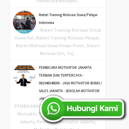
Pembicara Motivato...
Materi Training Motivasi Siswa/Pelajar
Indonesia
Materi Training Motivasi Untuk
Siswa Ppt ,Materi Training Motivasi Pelajar,
Materi Motivasi Siswa Power Point, Materi
Motivasi Diri, Tuj...
PEMBICARA MOTIVATOR JAKARTA
TERBAIK DAN TERPERCAYA -
081946548000 - JASA MOTIVATOR BISNIS /
SALES JAKARTA - SEKOLAH MOTIVATOR
JAKARTA
PEMBICARA MOTIVATOR JAKARTA, Jakarta
Motivator Toastmaster, Motivator Bisnis
Jakarta, Pembicara Motivator Jakarta,