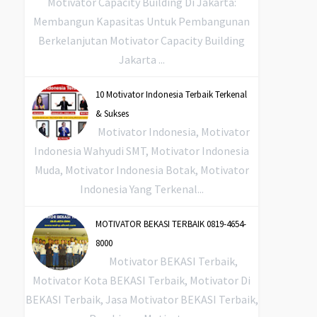
Motivator Capacity Building Di Jakarta:
Membangun Kapasitas Untuk Pembangunan
Berkelanjutan Motivator Capacity Building
Jakarta ...
10 Motivator Indonesia Terbaik Terkenal
& Sukses
Motivator Indonesia, Motivator
Indonesia Wahyudi SMT, Motivator Indonesia
Muda, Motivator Indonesia Botak, Motivator
Indonesia Yang Terkenal...
MOTIVATOR BEKASI TERBAIK 0819-4654-
8000
Motivator BEKASI Terbaik,
Motivator Kota BEKASI Terbaik, Motivator Di
BEKASI Terbaik, Jasa Motivator BEKASI Terbaik,