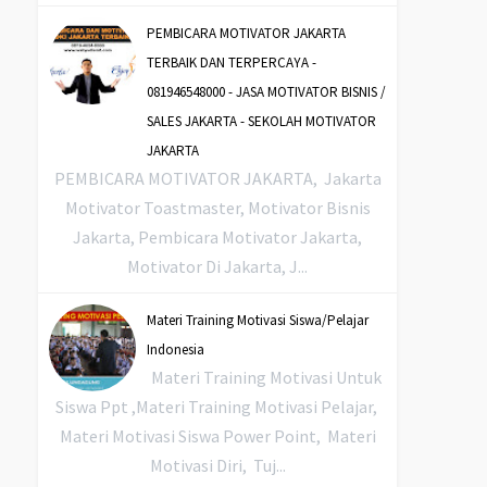
PEMBICARA MOTIVATOR JAKARTA
TERBAIK DAN TERPERCAYA -
081946548000 - JASA MOTIVATOR BISNIS /
SALES JAKARTA - SEKOLAH MOTIVATOR
JAKARTA
PEMBICARA MOTIVATOR JAKARTA, Jakarta
Motivator Toastmaster, Motivator Bisnis
Jakarta, Pembicara Motivator Jakarta,
Motivator Di Jakarta, J...
Materi Training Motivasi Siswa/Pelajar
Indonesia
Materi Training Motivasi Untuk
Siswa Ppt ,Materi Training Motivasi Pelajar,
Materi Motivasi Siswa Power Point, Materi
Motivasi Diri, Tuj...