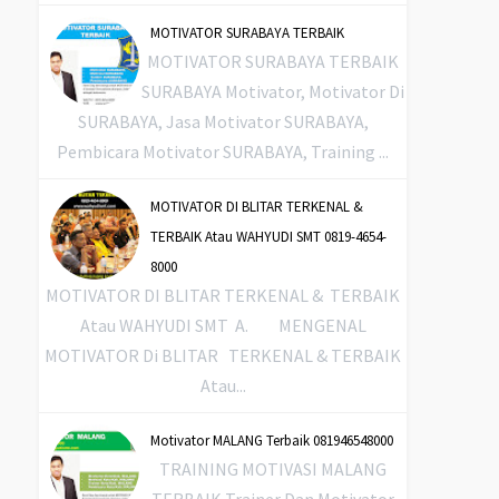
MOTIVATOR SURABAYA TERBAIK
MOTIVATOR SURABAYA TERBAIK
SURABAYA Motivator, Motivator Di
SURABAYA, Jasa Motivator SURABAYA,
Pembicara Motivator SURABAYA, Training ...
MOTIVATOR DI BLITAR TERKENAL &
TERBAIK Atau WAHYUDI SMT 0819-4654-
8000
MOTIVATOR DI BLITAR TERKENAL & TERBAIK
Atau WAHYUDI SMT A. MENGENAL
MOTIVATOR Di BLITAR TERKENAL & TERBAIK
Atau...
Motivator MALANG Terbaik 081946548000
TRAINING MOTIVASI MALANG
TERBAIK Trainer Dan Motivator