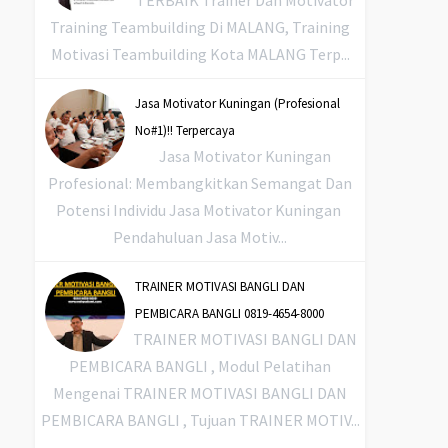
Training Teambuilding Di MALANG, Training
Motivasi Teambuilding Kota MALANG Terp...
Jasa Motivator Kuningan (Profesional
No#1)!! Terpercaya
Jasa Motivator Kuningan
Profesional: Membangkitkan Semangat Dan
Potensi Individu Jasa Motivator Kuningan
Pendahuluan Jasa Motiv...
TRAINER MOTIVASI BANGLI DAN
PEMBICARA BANGLI 0819-4654-8000
TRAINER MOTIVASI BANGLI DAN
PEMBICARA BANGLI , Modul Pelatihan
Mengenai TRAINER MOTIVASI BANGLI DAN
PEMBICARA BANGLI , Tujuan TRAINER MOTIV...