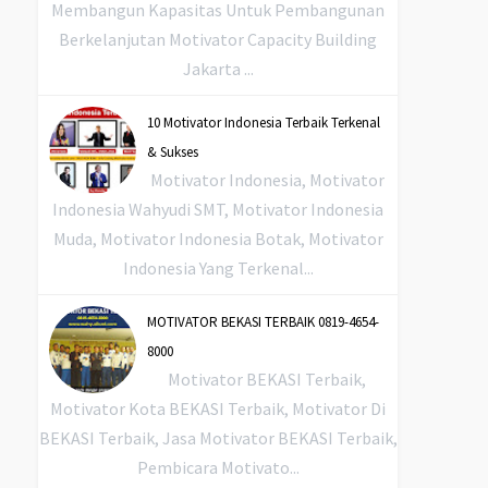
Membangun Kapasitas Untuk Pembangunan
Berkelanjutan Motivator Capacity Building
Jakarta ...
10 Motivator Indonesia Terbaik Terkenal
& Sukses
Motivator Indonesia, Motivator
Indonesia Wahyudi SMT, Motivator Indonesia
Muda, Motivator Indonesia Botak, Motivator
Indonesia Yang Terkenal...
MOTIVATOR BEKASI TERBAIK 0819-4654-
8000
Motivator BEKASI Terbaik,
Motivator Kota BEKASI Terbaik, Motivator Di
BEKASI Terbaik, Jasa Motivator BEKASI Terbaik,
Pembicara Motivato...