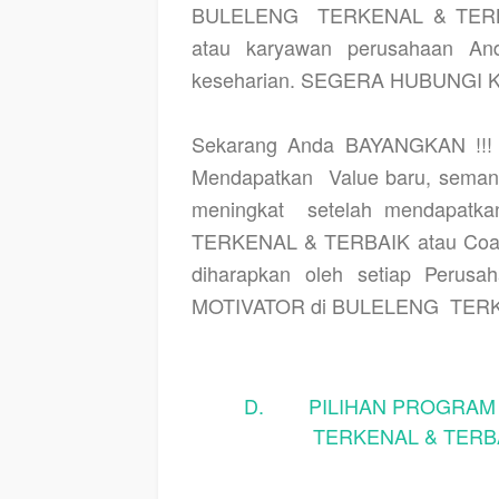
BULELENG
TERKENAL & TERBAI
atau karyawan perusahaan And
keseharian. SEGERA HUBUNGI KA
Sekarang Anda BAYANGKAN !!! a
Mendapatkan
Value baru, semang
meningkat
setelah mendapatk
TERKENAL & TERBAIK atau Coac
diharapkan oleh setiap Perusa
MOTIVATOR di BULELENG
TERK
D. PILIHAN PROGRAM P
TERKENAL & TERBA