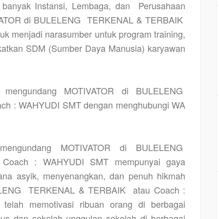
h banyak Instansi, Lembaga, dan
Perusahaan
VATOR di BULELENG
TERKENAL & TERBAIK
k menjadi narasumber untuk program training,
gkatkan SDM (Sumber Daya Manusia) karyawan
ng mengundang MOTIVATOR di BULELENG
ach : WAHYUDI SMT dengan menghubungi WA
a mengundang MOTIVATOR di BULELENG
u Coach : WAHYUDI SMT mempunyai gaya
ana asyik, menyenangkan, dan penuh hikmah
ELENG
TERKENAL & TERBAIK
atau Coach :
elah memotivasi ribuan orang di berbagai
s dan sekolah unggulan sekolah di berbagai