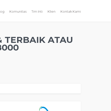
log
Komunitas
Tim Inti
Klien
Kontak Kami
& TERBAIK ATAU
8000