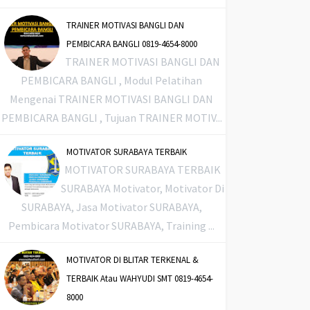
TRAINER MOTIVASI BANGLI DAN
PEMBICARA BANGLI 0819-4654-8000
TRAINER MOTIVASI BANGLI DAN
PEMBICARA BANGLI , Modul Pelatihan
Mengenai TRAINER MOTIVASI BANGLI DAN
PEMBICARA BANGLI , Tujuan TRAINER MOTIV...
MOTIVATOR SURABAYA TERBAIK
MOTIVATOR SURABAYA TERBAIK
SURABAYA Motivator, Motivator Di
SURABAYA, Jasa Motivator SURABAYA,
Pembicara Motivator SURABAYA, Training ...
MOTIVATOR DI BLITAR TERKENAL &
TERBAIK Atau WAHYUDI SMT 0819-4654-
8000