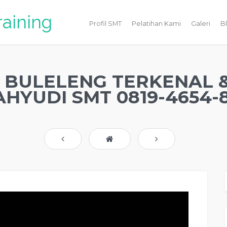
raining
Profil SMT
Pelatihan Kami
Galeri
B
 BULELENG TERKENAL 
HYUDI SMT 0819-4654-