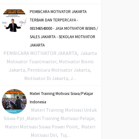
PEMBICARA MOTIVATOR JAKARTA
TERBAIK DAN TERPERCAYA -
081946548000 - JASA MOTIVATOR BISNIS /
SALES JAKARTA - SEKOLAH MOTIVATOR
JAKARTA
PEMBICARA MOTIVATOR JAKARTA, Jakarta
Motivator Toastmaster, Motivator Bisnis
Jakarta, Pembicara Motivator Jakarta,
Motivator Di Jakarta, J...
Materi Training Motivasi Siswa/Pelajar
Indonesia
Materi Training Motivasi Untuk
Siswa Ppt ,Materi Training Motivasi Pelajar,
Materi Motivasi Siswa Power Point, Materi
Motivasi Diri, Tuj...