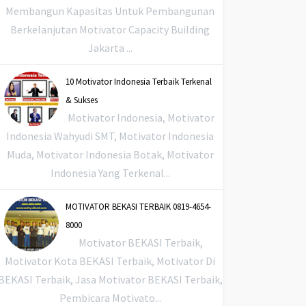
Membangun Kapasitas Untuk Pembangunan
Berkelanjutan Motivator Capacity Building
Jakarta ...
10 Motivator Indonesia Terbaik Terkenal
& Sukses
Motivator Indonesia, Motivator
Indonesia Wahyudi SMT, Motivator Indonesia
Muda, Motivator Indonesia Botak, Motivator
Indonesia Yang Terkenal...
MOTIVATOR BEKASI TERBAIK 0819-4654-
8000
Motivator BEKASI Terbaik,
Motivator Kota BEKASI Terbaik, Motivator Di
BEKASI Terbaik, Jasa Motivator BEKASI Terbaik,
Pembicara Motivato...