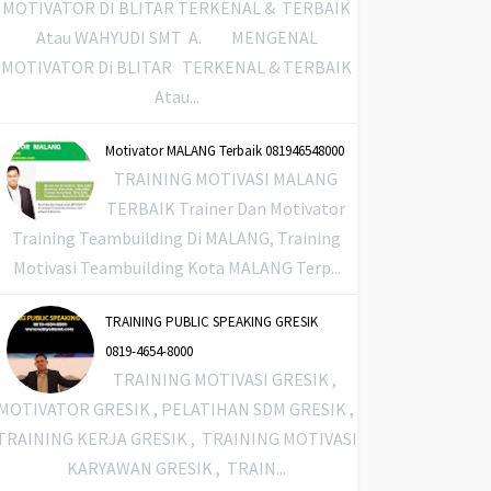
MOTIVATOR DI BLITAR TERKENAL & TERBAIK
Atau WAHYUDI SMT A. MENGENAL
MOTIVATOR Di BLITAR TERKENAL & TERBAIK
Atau...
Motivator MALANG Terbaik 081946548000
TRAINING MOTIVASI MALANG
TERBAIK Trainer Dan Motivator
Training Teambuilding Di MALANG, Training
Motivasi Teambuilding Kota MALANG Terp...
TRAINING PUBLIC SPEAKING GRESIK
0819-4654-8000
TRAINING MOTIVASI GRESIK ,
MOTIVATOR GRESIK , PELATIHAN SDM GRESIK ,
TRAINING KERJA GRESIK , TRAINING MOTIVASI
KARYAWAN GRESIK , TRAIN...