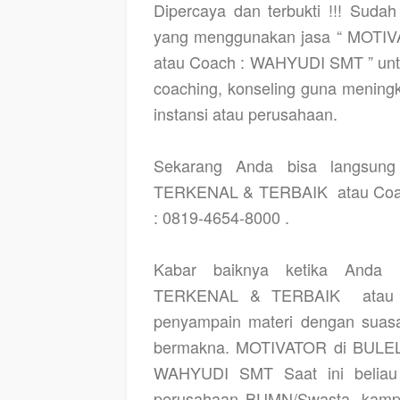
Dipercaya dan terbukti !!! Suda
yang menggunakan jasa “ MOTI
atau Coach : WAHYUDI SMT ” untu
coaching, konseling guna menin
instansi atau perusahaan.
Sekarang Anda bisa langsu
TERKENAL & TERBAIK
atau Co
: 0819-4654-8000 .
Kabar baiknya ketika And
TERKENAL & TERBAIK
ata
penyampain materi dengan suas
bermakna. MOTIVATOR di BUL
WAHYUDI SMT Saat ini beliau t
perusahaan BUMN/Swasta, kampu