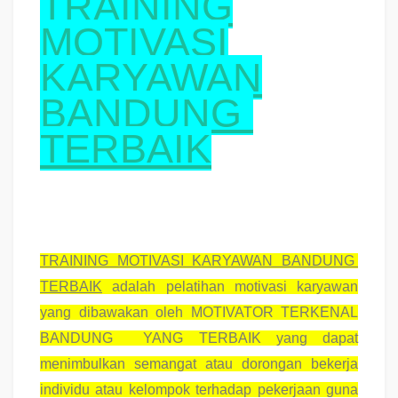
TRAINING
MOTIVASI
KARYAWAN
BANDUNG
TERBAIK
TRAINING MOTIVASI KARYAWAN BANDUNG
TERBAIK
adalah pelatihan motivasi karyawan
yang dibawakan oleh
MOTIVATOR TERKENAL
BANDUNG YANG TERBAIK
yang dapat
menimbulkan semangat atau dorongan bekerja
individu atau kelompok terhadap pekerjaan guna