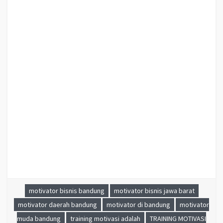
, PELATIHAN NEGOTIATION SKILL BANDUNG , PRESENTASI BISNIS
BANDUNG , TRAINING PRESENTASI BANDUNG , TRAINING MOTIVASI GURU
BANDUNG , TRAINING MOTIVASI MAHASISWA BANDUNG , TRAINING
MOTIVASI SISWA PELAJAR BANDUNG , GATHERING PERUSAHAAN
BANDUNG , SPIRITUAL MOTIVATION TRAINING BANDUNG , MOTIVATOR
PENDIDIKAN BANDUNG
MOTIVATOR BANDUNG, JASA MOTIVATOR BANDUNG, MOTIVATOR DI JAWA BARAT,
PEMBICARA SEMINAR BANDUNG, PEMBICARA SEMINAR JAWA BARAT, TRAINING MOTIVASI
BANDUNG, TRAINING MOTIVASI KARYAWAN BANDUNG JAWA BARAT
motivator bisnis bandung
motivator bisnis jawa barat
motivator daerah bandung
motivator di bandung
motivator
muda bandung
training motivasi adalah
TRAINING MOTIVASI