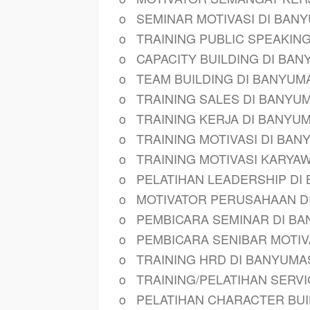
o
SEMINAR MOTIVASI DI BAN
o
TRAINING PUBLIC SPEAKIN
o
CAPACITY BUILDING DI BA
o
TEAM BUILDING DI BANYUM
o
TRAINING SALES DI BANYU
o
TRAINING KERJA DI BANYU
o
TRAINING MOTIVASI DI BA
o
TRAINING MOTIVASI KARYA
o
PELATIHAN LEADERSHIP DI
o
MOTIVATOR PERUSAHAAN D
o
PEMBICARA SEMINAR DI B
o
PEMBICARA SENIBAR MOTIV
o
TRAINING HRD DI BANYUMA
o
TRAINING/PELATIHAN SERV
o
PELATIHAN CHARACTER BUI