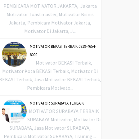
PEMBICARA MOTIVATOR JAKARTA, Jakarta
Motivator Toastmaster, Motivator Bisnis
Jakarta, Pembicara Motivator Jakarta,
Motivator Di Jakarta, J...
MOTIVATOR BEKASI TERBAIK 0819-4654-
8000
Motivator BEKASI Terbaik,
Motivator Kota BEKASI Terbaik, Motivator Di
BEKASI Terbaik, Jasa Motivator BEKASI Terbaik,
Pembicara Motivato...
MOTIVATOR SURABAYA TERBAIK
MOTIVATOR SURABAYA TERBAIK
SURABAYA Motivator, Motivator Di
SURABAYA, Jasa Motivator SURABAYA,
Pembicara Motivator SURABAYA, Training ...