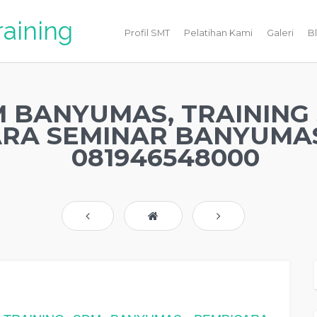
raining
Profil SMT
Pelatihan Kami
Galeri
B
M BANYUMAS, TRAINING
RA SEMINAR BANYUMAS
081946548000