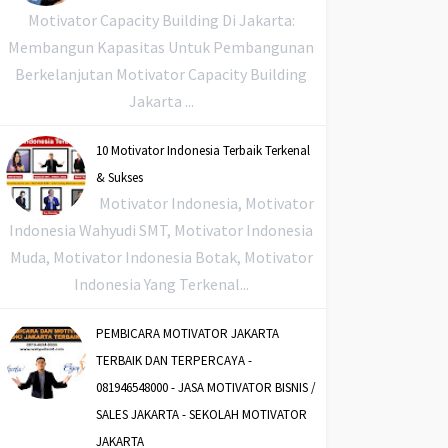
Motivator Capacity Building Di Jakarta:
Membangun Kapasitas Untuk Pembangunan
Berkelanjutan Motivator Capacity Building
Jakarta ...
10 Motivator Indonesia Terbaik Terkenal
& Sukses
Motivator Indonesia, Motivator
Indonesia Wahyudi SMT, Motivator Indonesia
Muda, Motivator Indonesia Botak, Motivator
Indonesia Yang Terkenal...
PEMBICARA MOTIVATOR JAKARTA
TERBAIK DAN TERPERCAYA -
081946548000 - JASA MOTIVATOR BISNIS /
SALES JAKARTA - SEKOLAH MOTIVATOR
JAKARTA