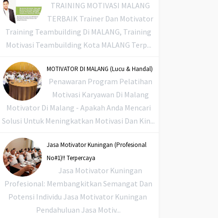
TRAINING MOTIVASI MALANG
TERBAIK Trainer Dan Motivator
Training Teambuilding Di MALANG, Training
Motivasi Teambuilding Kota MALANG Terp...
MOTIVATOR DI MALANG (Lucu & Handal)
Penawaran Program Pelatihan
Motivasi Karyawan Di Malang
Motivator Di Malang - Apakah Anda Mencari
Solusi Untuk Meningkatkan Motivasi Dan Kin...
Jasa Motivator Kuningan (Profesional
No#1)!! Terpercaya
Jasa Motivator Kuningan
Profesional: Membangkitkan Semangat Dan
Potensi Individu Jasa Motivator Kuningan
Pendahuluan Jasa Motiv...