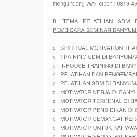
mengundang WA/Telpon : 0819-4
B. TEMA PELATIHAN SDM 
PEMBICARA SEMINAR BANYUMA
o
SPIRITUAL MOTIVATION TRA
o
TRAINING SDM DI BANYUMA
o
INHOUSE TRAINING DI BAN
o
PELATIHAN DAN PENGEMBA
o
PELATIHAN SDM DI BANYUM
o
MOTIVATOR KERJA DI BANY
o
MOTIVATOR TERKENAL DI 
o
MOTIVATOR PENDIDIKAN DI
o
MOTIVATOR SEMANGAT KER
o
MOTIVATOR UNTUK KARYAW
o
MOTIVATOR SEMANGAT KER