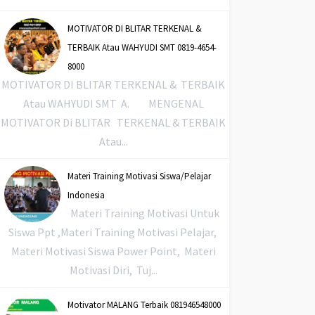
MOTIVATOR DI BLITAR TERKENAL &
TERBAIK Atau WAHYUDI SMT 0819-4654-
8000
MOTIVATOR DI BLITAR TERKENAL & TERBAIK
Atau WAHYUDI SMT A. MENGENAL
MOTIVATOR Di BLITAR TERKENAL & TERBAIK
Atau...
Materi Training Motivasi Siswa/Pelajar
Indonesia
Materi Training Motivasi Untuk
Siswa Ppt ,Materi Training Motivasi Pelajar,
Materi Motivasi Siswa Power Point, Materi
Motivasi Diri, Tuj...
Motivator MALANG Terbaik 081946548000