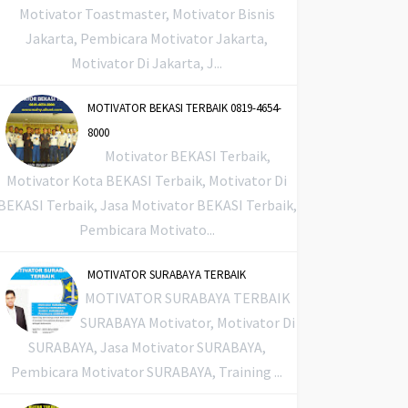
Motivator Toastmaster, Motivator Bisnis
Jakarta, Pembicara Motivator Jakarta,
Motivator Di Jakarta, J...
MOTIVATOR BEKASI TERBAIK 0819-4654-
8000
Motivator BEKASI Terbaik,
Motivator Kota BEKASI Terbaik, Motivator Di
BEKASI Terbaik, Jasa Motivator BEKASI Terbaik,
Pembicara Motivato...
MOTIVATOR SURABAYA TERBAIK
MOTIVATOR SURABAYA TERBAIK
SURABAYA Motivator, Motivator Di
SURABAYA, Jasa Motivator SURABAYA,
Pembicara Motivator SURABAYA, Training ...