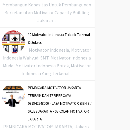
Membangun Kapasitas Untuk Pembangunan
Berkelanjutan Motivator Capacity Building
Jakarta ...
10 Motivator Indonesia Terbaik Terkenal
& Sukses
Motivator Indonesia, Motivator
Indonesia Wahyudi SMT, Motivator Indonesia
Muda, Motivator Indonesia Botak, Motivator
Indonesia Yang Terkenal...
PEMBICARA MOTIVATOR JAKARTA
TERBAIK DAN TERPERCAYA -
081946548000 - JASA MOTIVATOR BISNIS /
SALES JAKARTA - SEKOLAH MOTIVATOR
JAKARTA
PEMBICARA MOTIVATOR JAKARTA, Jakarta