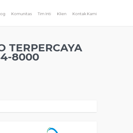
log
Komunitas
Tim Inti
Klien
Kontak Kami
O TERPERCAYA
4-8000