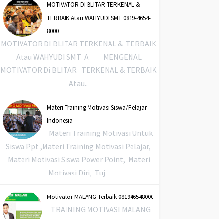
MOTIVATOR DI BLITAR TERKENAL &
TERBAIK Atau WAHYUDI SMT 0819-4654-
8000
MOTIVATOR DI BLITAR TERKENAL & TERBAIK
Atau WAHYUDI SMT A. MENGENAL
MOTIVATOR Di BLITAR TERKENAL & TERBAIK
Atau...
Materi Training Motivasi Siswa/Pelajar
Indonesia
Materi Training Motivasi Untuk
Siswa Ppt ,Materi Training Motivasi Pelajar,
Materi Motivasi Siswa Power Point, Materi
Motivasi Diri, Tuj...
Motivator MALANG Terbaik 081946548000
TRAINING MOTIVASI MALANG