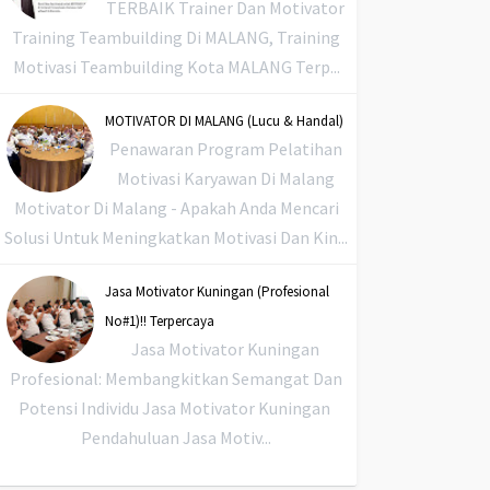
TERBAIK Trainer Dan Motivator
Training Teambuilding Di MALANG, Training
Motivasi Teambuilding Kota MALANG Terp...
MOTIVATOR DI MALANG (Lucu & Handal)
Penawaran Program Pelatihan
Motivasi Karyawan Di Malang
Motivator Di Malang - Apakah Anda Mencari
Solusi Untuk Meningkatkan Motivasi Dan Kin...
Jasa Motivator Kuningan (Profesional
No#1)!! Terpercaya
Jasa Motivator Kuningan
Profesional: Membangkitkan Semangat Dan
Potensi Individu Jasa Motivator Kuningan
Pendahuluan Jasa Motiv...