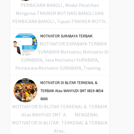
PEMBICARA BANGLI , Modul Pelatihan
Mengenai TRAINER MOTIVASI BANGLI DAN
PEMBICARA BANGLI , Tujuan TRAINER MOTIV...
MOTIVATOR SURABAYA TERBAIK
MOTIVATOR SURABAYA TERBAIK
SURABAYA Motivator, Motivator Di
SURABAYA, Jasa Motivator SURABAYA,
Pembicara Motivator SURABAYA, Training ...
MOTIVATOR DI BLITAR TERKENAL &
TERBAIK Atau WAHYUDI SMT 0819-4654-
8000
MOTIVATOR DI BLITAR TERKENAL & TERBAIK
Atau WAHYUDI SMT A. MENGENAL
MOTIVATOR Di BLITAR TERKENAL & TERBAIK
Atau...