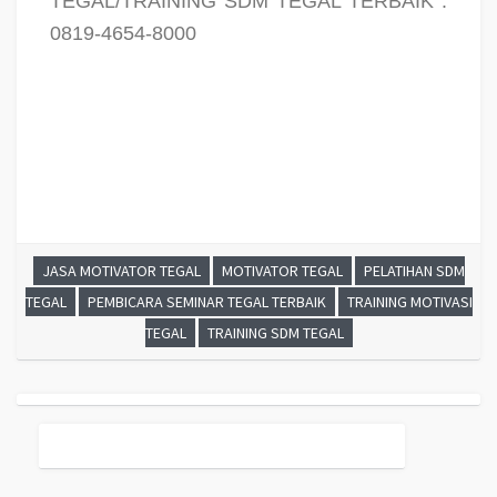
TEGAL/TRAINING SDM TEGAL TERBAIK :
0819-4654-8000
PELATIHAN SDM TEGAL, TRAINING SDM TEGAL, PEMBICARA SEMINAR
TEGAL, MOTIVATOR TEGAL, JASA MOTIVATOR TEGAL, TRAINING
MOTIVASI TEGAL, PELATIHAN LEADERSHIP TEGAL
JASA MOTIVATOR TEGAL
MOTIVATOR TEGAL
PELATIHAN SDM
TEGAL
PEMBICARA SEMINAR TEGAL TERBAIK
TRAINING MOTIVASI
TEGAL
TRAINING SDM TEGAL