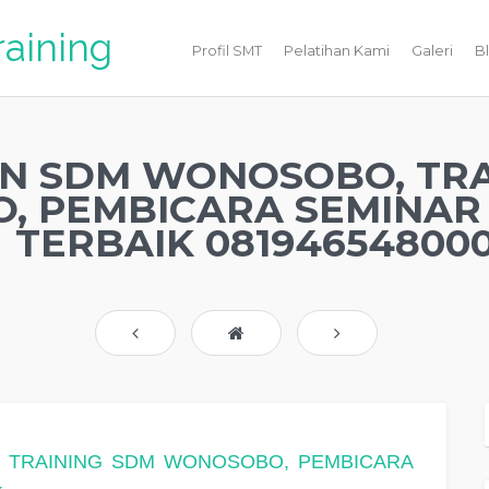
raining
Profil SMT
Pelatihan Kami
Galeri
B
N SDM WONOSOBO, TRA
, PEMBICARA SEMINA
TERBAIK 08194654800
 TRAINING SDM WONOSOBO, PEMBICARA