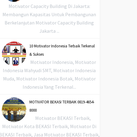
Motivator Capacity Building Di Jakarta:
Membangun Kapasitas Untuk Pembangunan
Berkelanjutan Motivator Capacity Building
Jakarta ...
10 Motivator Indonesia Terbaik Terkenal
& Sukses
Motivator Indonesia, Motivator
Indonesia Wahyudi SMT, Motivator Indonesia
Muda, Motivator Indonesia Botak, Motivator
Indonesia Yang Terkenal...
MOTIVATOR BEKASI TERBAIK 0819-4654-
8000
Motivator BEKASI Terbaik,
Motivator Kota BEKASI Terbaik, Motivator Di
BEKASI Terbaik, Jasa Motivator BEKASI Terbaik,