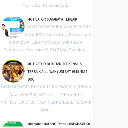
Motivator Di Jakarta, J...
MOTIVATOR SURABAYA TERBAIK
MOTIVATOR SURABAYA TERBAIK
SURABAYA Motivator, Motivator Di
SURABAYA, Jasa Motivator SURABAYA,
Pembicara Motivator SURABAYA, Training ...
MOTIVATOR DI BLITAR TERKENAL &
TERBAIK Atau WAHYUDI SMT 0819-4654-
8000
MOTIVATOR DI BLITAR TERKENAL & TERBAIK
Atau WAHYUDI SMT A. MENGENAL
MOTIVATOR Di BLITAR TERKENAL & TERBAIK
Atau...
Motivator MALANG Terbaik 081946548000