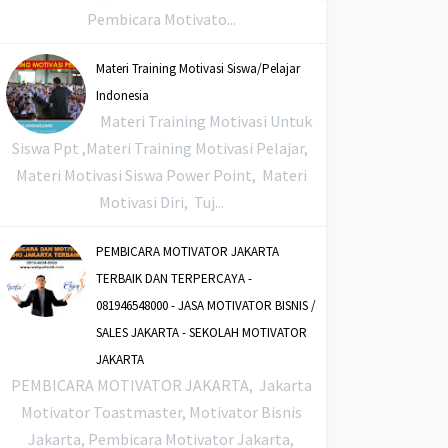
Pembicara Motivato...
Materi Training Motivasi Siswa/Pelajar
Indonesia
Materi Training Motivasi Untuk
Siswa Ppt ,Materi Training Motivasi Pelajar,
Materi Motivasi Siswa Power Point, Materi
Motivasi Diri, Tuj...
PEMBICARA MOTIVATOR JAKARTA
TERBAIK DAN TERPERCAYA -
081946548000 - JASA MOTIVATOR BISNIS /
SALES JAKARTA - SEKOLAH MOTIVATOR
JAKARTA
PEMBICARA MOTIVATOR JAKARTA, Jakarta
Motivator Toastmaster, Motivator Bisnis
Jakarta, Pembicara Motivator Jakarta,