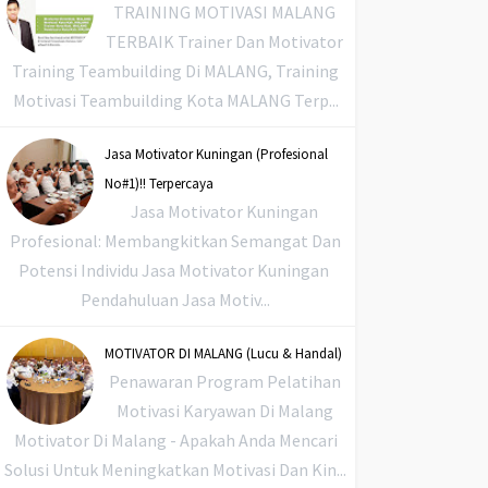
TRAINING MOTIVASI MALANG
TERBAIK Trainer Dan Motivator
Training Teambuilding Di MALANG, Training
Motivasi Teambuilding Kota MALANG Terp...
Jasa Motivator Kuningan (Profesional
No#1)!! Terpercaya
Jasa Motivator Kuningan
Profesional: Membangkitkan Semangat Dan
Potensi Individu Jasa Motivator Kuningan
Pendahuluan Jasa Motiv...
MOTIVATOR DI MALANG (Lucu & Handal)
Penawaran Program Pelatihan
Motivasi Karyawan Di Malang
Motivator Di Malang - Apakah Anda Mencari
Solusi Untuk Meningkatkan Motivasi Dan Kin...