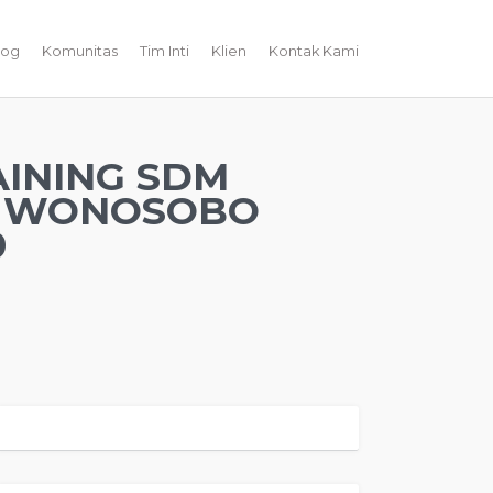
log
Komunitas
Tim Inti
Klien
Kontak Kami
INING SDM
R WONOSOBO
0