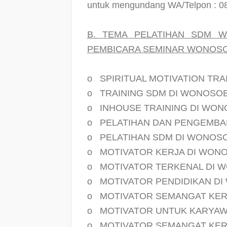
untuk mengundang WA/Telpon : 0
B. TEMA PELATIHAN SDM 
PEMBICARA SEMINAR WONOSO
o
SPIRITUAL MOTIVATION TRA
o
TRAINING SDM DI WONOSO
o
INHOUSE TRAINING DI WO
o
PELATIHAN DAN PENGEMB
o
PELATIHAN SDM DI WONOS
o
MOTIVATOR KERJA DI WON
o
MOTIVATOR TERKENAL DI 
o
MOTIVATOR PENDIDIKAN D
o
MOTIVATOR SEMANGAT KER
o
MOTIVATOR UNTUK KARYA
o
MOTIVATOR SEMANGAT KER