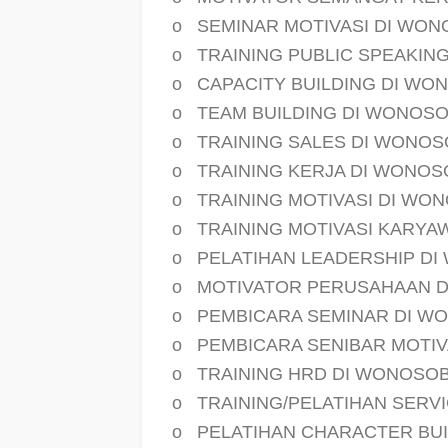
o
SEMINAR MOTIVASI DI WO
o
TRAINING PUBLIC SPEAKIN
o
CAPACITY BUILDING DI W
o
TEAM BUILDING DI WONOS
o
TRAINING SALES DI WONO
o
TRAINING KERJA DI WONO
o
TRAINING MOTIVASI DI WO
o
TRAINING MOTIVASI KARY
o
PELATIHAN LEADERSHIP D
o
MOTIVATOR PERUSAHAAN 
o
PEMBICARA SEMINAR DI W
o
PEMBICARA SENIBAR MOTI
o
TRAINING HRD DI WONOSO
o
TRAINING/PELATIHAN SERV
o
PELATIHAN CHARACTER BU