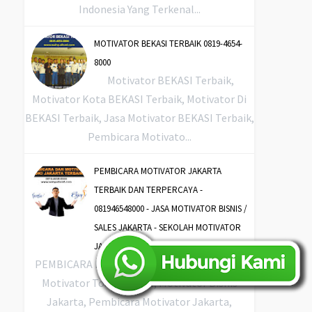
Indonesia Yang Terkenal...
MOTIVATOR BEKASI TERBAIK 0819-4654-
8000
Motivator BEKASI Terbaik,
Motivator Kota BEKASI Terbaik, Motivator Di
BEKASI Terbaik, Jasa Motivator BEKASI Terbaik,
Pembicara Motivato...
PEMBICARA MOTIVATOR JAKARTA
TERBAIK DAN TERPERCAYA -
081946548000 - JASA MOTIVATOR BISNIS /
SALES JAKARTA - SEKOLAH MOTIVATOR
JAKARTA
PEMBICARA MOTIVATOR JAKARTA, Jakarta
Motivator Toastmaster, Motivator Bisnis
Jakarta, Pembicara Motivator Jakarta,