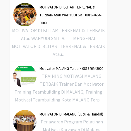
MOTIVATOR DI BLITAR TERKENAL &
TERBAIK Atau WAHYUDI SMT 0819-4654-
8000
MOTIVATOR DI BLITAR TERKENAL & TERBAIK
Atau WAHYUDI SMT A. MENGENAL
MOTIVATOR Di BLITAR TERKENAL & TERBAIK
Atau...
Motivator MALANG Terbaik 081946548000
TRAINING MOTIVASI MALANG
TERBAIK Trainer Dan Motivator
Training Teambuilding Di MALANG, Training
Motivasi Teambuilding Kota MALANG Terp...
MOTIVATOR DI MALANG (Lucu & Handal)
Penawaran Program Pelatihan
Motivasi Karyawan Di Malang