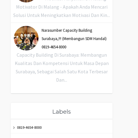
Motivator Di Malang - Apakah Anda Mencari
Solusi Untuk Meningkatkan Motivasi Dan Kin...
Narasumber Capacity Building
Surabaya,!!! (Membangun SDM Handal)
0819-4654-8000
Capacity Building Di Surabaya: Membangun
Kualitas Dan Kompetensi Untuk Masa Depan
Surabaya, Sebagai Salah Satu Kota Terbesar
Dan...
Labels
0819-4654-8000