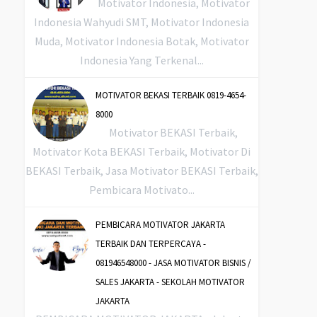
Motivator Indonesia, Motivator
Indonesia Wahyudi SMT, Motivator Indonesia
Muda, Motivator Indonesia Botak, Motivator
Indonesia Yang Terkenal...
MOTIVATOR BEKASI TERBAIK 0819-4654-
8000
Motivator BEKASI Terbaik,
Motivator Kota BEKASI Terbaik, Motivator Di
BEKASI Terbaik, Jasa Motivator BEKASI Terbaik,
Pembicara Motivato...
PEMBICARA MOTIVATOR JAKARTA
TERBAIK DAN TERPERCAYA -
081946548000 - JASA MOTIVATOR BISNIS /
SALES JAKARTA - SEKOLAH MOTIVATOR
JAKARTA