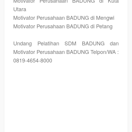
Motivator Perusahaan BADUNG di Kuta
Utara
Motivator Perusahaan BADUNG di Mengwi
Motivator Perusahaan BADUNG di Petang
Undang Pelatihan SDM BADUNG dan
Motivator Perusahaan BADUNG Telpon/WA :
0819-4654-8000
TRAINING MOTIVASI BADUNG, MOTIVATOR BADUNG, PELATIHAN SDM
BADUNG, TRAINING KERJA BADUNG, TRAINING MOTIVASI KARYAWAN
BADUNG, TRAINING LEADERSHIP BADUNG, PEMBICARA SEMINAR BADUNG,
TRAINING PUBLIC SPEAKING BADUNG, TRAINING SALES BADUNG,
TRAINING FOR TRAINER BADUNG, SEMINAR MOTIVASI BADUNG,