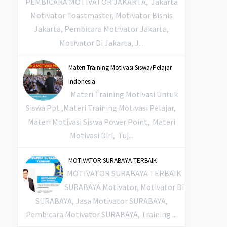
PEMBICARA MOTIVATOR JAKARTA, Jakarta
Motivator Toastmaster, Motivator Bisnis
Jakarta, Pembicara Motivator Jakarta,
Motivator Di Jakarta, J...
Materi Training Motivasi Siswa/Pelajar
Indonesia
Materi Training Motivasi Untuk
Siswa Ppt ,Materi Training Motivasi Pelajar,
Materi Motivasi Siswa Power Point, Materi
Motivasi Diri, Tuj...
MOTIVATOR SURABAYA TERBAIK
MOTIVATOR SURABAYA TERBAIK
SURABAYA Motivator, Motivator Di
SURABAYA, Jasa Motivator SURABAYA,
Pembicara Motivator SURABAYA, Training ...