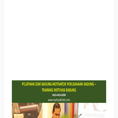
PELATIHAN TEAM BUILDING BADUNG PELATIHAN CHARACTER BUILDING
BADUNG TRAINING SDM BADUNG,
TRAINING HRD BADUNG,
KOMUNIKASI EFEKTIF BADUNG, PELATIHAN KOMUNIKASI EFEKTIF,
TRAINING KOMUNIKASI EFEKTIF, PEMBICARA SEMINAR MOTIVASI BADUNG,
PELATIHAN NEGOTIATION SKILL BADUNG, PRESENTASI BISNIS BADUNG,
TRAINING PRESENTASI BADUNG, TRAINING MOTIVASI GURU BADUNG,
TRAINING MOTIVASI MAHASISWA BADUNG, TRAINING MOTIVASI SISWA
PELAJAR BADUNG, GATHERING PERUSAHAAN BADUNG, SPIRITUAL
MOTIVATION TRAINING BADUNG, MOTIVATOR PENDIDIKAN BADUNG