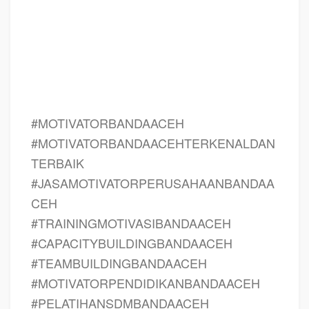
ACEH, bahan motivasi karyawan BANDA ACEH, motivasi kinerja karyawan
BANDA ACEH, motivasi kerja karyawan BANDA ACEH, cara memberi motivasi
karyawan dalam bisnis internasional BANDA ACEH, cara dan upaya
meningkatkan motivasi kerja karyawan BANDA ACEH, judul BANDA ACEH,
training motivasi BANDA ACEH, kelas motivasi BANDA ACEH
#MOTIVATORBANDAACEH
#MOTIVATORBANDAACEHTERKENALDAN
TERBAIK
#JASAMOTIVATORPERUSAHAANBANDAA
CEH
#TRAININGMOTIVASIBANDAACEH
#CAPACITYBUILDINGBANDAACEH
#TEAMBUILDINGBANDAACEH
#MOTIVATORPENDIDIKANBANDAACEH
#PELATIHANSDMBANDAACEH