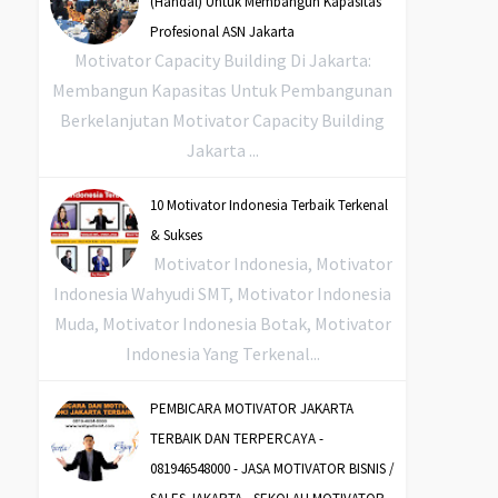
(Handal) Untuk Membangun Kapasitas
Profesional ASN Jakarta
Motivator Capacity Building Di Jakarta:
Membangun Kapasitas Untuk Pembangunan
Berkelanjutan Motivator Capacity Building
Jakarta ...
10 Motivator Indonesia Terbaik Terkenal
& Sukses
Motivator Indonesia, Motivator
Indonesia Wahyudi SMT, Motivator Indonesia
Muda, Motivator Indonesia Botak, Motivator
Indonesia Yang Terkenal...
PEMBICARA MOTIVATOR JAKARTA
TERBAIK DAN TERPERCAYA -
081946548000 - JASA MOTIVATOR BISNIS /