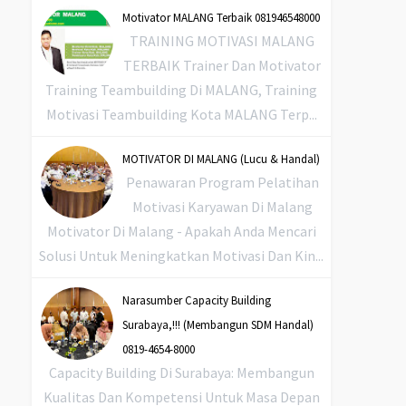
Motivator MALANG Terbaik 081946548000
TRAINING MOTIVASI MALANG
TERBAIK Trainer Dan Motivator
Training Teambuilding Di MALANG, Training
Motivasi Teambuilding Kota MALANG Terp...
MOTIVATOR DI MALANG (Lucu & Handal)
Penawaran Program Pelatihan
Motivasi Karyawan Di Malang
Motivator Di Malang - Apakah Anda Mencari
Solusi Untuk Meningkatkan Motivasi Dan Kin...
Narasumber Capacity Building
Surabaya,!!! (Membangun SDM Handal)
0819-4654-8000
Capacity Building Di Surabaya: Membangun
Kualitas Dan Kompetensi Untuk Masa Depan