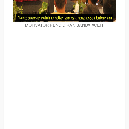
MOTIVATOR PENDIDIKAN BANDA ACEH
MOTIVATOR PENDIDIKAN BANDA ACEH
, modul pelatihan mengenai
MOTIVATOR PENDIDIKAN BANDA ACEH
, tujuan
MOTIVATOR PENDIDIKAN
BANDA ACEH
, judul
MOTIVATOR PENDIDIKAN BANDA ACEH,
judul training
untuk karyawan BANDA ACEH, training motivasi mahasiswa BANDA ACEH,
silabus training, modul pelatihan motivasi kerja pdf BANDA ACEH, motivasi
kinerja karyawan BANDA ACEH, judul motivasi terbaik BANDA ACEH, contoh
tema seminar motivasi BANDA ACEH, tema training motivasi pelajar BANDA
ACEH, tema training motivasi mahasiswa BANDA ACEH, materi training
motivasi untuk siswa ppt BANDA ACEH, contoh judul pelatihan, tema seminar
motivasi untuk mahasiswa BANDA ACEH, materi motivasi sukses BANDA
ACEH, silabus training BANDA ACEH, motivasi kinerja karyawan BANDA