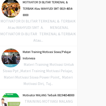
MOTIVATOR DI BLITAR TERKENAL &
TERBAIK Atau WAHYUDI SMT 0819-4654-
8000
MOTIVATOR DI BLITAR TERKENAL & TERBAIK
Atau WAHYUDI SMT A. MENGENAL
MOTIVATOR Di BLITAR TERKENAL & TERBAIK
Atau...
Materi Training Motivasi Siswa/Pelajar
Indonesia
Materi Training Motivasi Untuk
Siswa Ppt ,Materi Training Motivasi Pelajar,
Materi Motivasi Siswa Power Point, Materi
Motivasi Diri, Tuj...
Motivator MALANG Terbaik 081946548000
TRAINING MOTIVASI MALANG