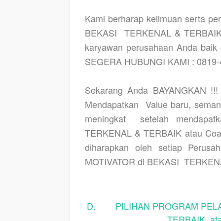
Kami berharap keilmuan serta pe
BEKASI
TERKENAL & TERBAIK da
karyawan perusahaan Anda baik d
SEGERA HUBUNGI KAMI : 0819-4
Sekarang Anda BAYANGKAN !!! a
Mendapatkan
Value baru, semang
meningkat
setelah mendapat
TERKENAL & TERBAIK atau Coac
diharapkan oleh setiap Perusa
MOTIVATOR di BEKASI
TERKENA
D. PILIHAN PROGRAM PELAT
TERBAIK at