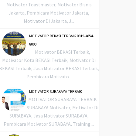
Motivator Toastmaster, Motivator Bisnis
Jakarta, Pembicara Motivator Jakarta,
Motivator Di Jakarta, J...
MOTIVATOR BEKASI TERBAIK 0819-4654-
8000
Motivator BEKASI Terbaik,
Motivator Kota BEKASI Terbaik, Motivator Di
BEKASI Terbaik, Jasa Motivator BEKASI Terbaik,
Pembicara Motivato...
MOTIVATOR SURABAYA TERBAIK
MOTIVATOR SURABAYA TERBAIK
SURABAYA Motivator, Motivator Di
SURABAYA, Jasa Motivator SURABAYA,
Pembicara Motivator SURABAYA, Training ...