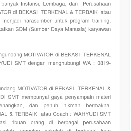
h banyak Instansi, Lembaga, dan
Perusahaan
ATOR di BEKASI
TERKENAL & TERBAIK
atau
enjadi narasumber untuk program training,
gkatkan SDM (Sumber Daya Manusia) karyawan
engundang MOTIVATOR di BEKASI
TERKENAL
YUDI SMT dengan menghubungi WA : 0819-
gundang MOTIVATOR di BEKASI
TERKENAL &
DI SMT mempunyai gaya penyampain materi
enangkan, dan penuh hikmah bermakna.
AL & TERBAIK
atau Coach : WAHYUDI SMT
vasi ribuan orang di berbagai perusahaan
olah unggulan sekolah di berbagai kota