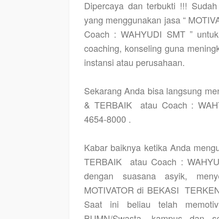
Dipercaya dan terbukti !!! Suda
yang menggunakan jasa “ MOTIV
Coach : WAHYUDI SMT ” untuk m
coaching, konseling guna menin
instansi atau perusahaan.
Sekarang Anda bisa langsung m
& TERBAIK
atau Coach : WAH
4654-8000 .
Kabar baiknya ketika Anda men
TERBAIK
atau Coach : WAHYU
dengan suasana asyik, meny
MOTIVATOR di BEKASI
TERKEN
Saat ini beliau telah memoti
BUMN/Swasta, kampus dan sek