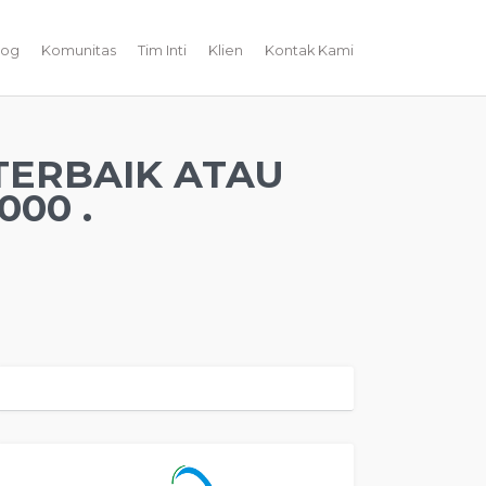
log
Komunitas
Tim Inti
Klien
Kontak Kami
TERBAIK ATAU
00 .