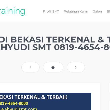
raining
Profil SMT
Pelatihan Kami
Galeri
B
DI BEKASI TERKENAL & 
YUDI SMT 0819-4654-80