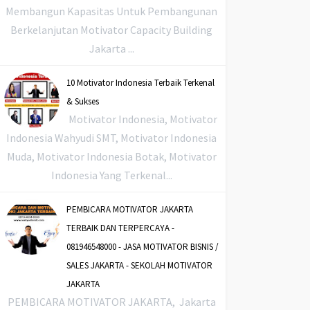
Membangun Kapasitas Untuk Pembangunan
Berkelanjutan Motivator Capacity Building
Jakarta ...
10 Motivator Indonesia Terbaik Terkenal
& Sukses
Motivator Indonesia, Motivator
Indonesia Wahyudi SMT, Motivator Indonesia
Muda, Motivator Indonesia Botak, Motivator
Indonesia Yang Terkenal...
PEMBICARA MOTIVATOR JAKARTA
TERBAIK DAN TERPERCAYA -
081946548000 - JASA MOTIVATOR BISNIS /
SALES JAKARTA - SEKOLAH MOTIVATOR
JAKARTA
PEMBICARA MOTIVATOR JAKARTA, Jakarta