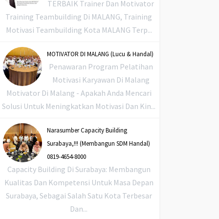
TERBAIK Trainer Dan Motivator
Training Teambuilding Di MALANG, Training
Motivasi Teambuilding Kota MALANG Terp...
MOTIVATOR DI MALANG (Lucu & Handal)
Penawaran Program Pelatihan
Motivasi Karyawan Di Malang
Motivator Di Malang - Apakah Anda Mencari
Solusi Untuk Meningkatkan Motivasi Dan Kin...
Narasumber Capacity Building
Surabaya,!!! (Membangun SDM Handal)
0819-4654-8000
Capacity Building Di Surabaya: Membangun
Kualitas Dan Kompetensi Untuk Masa Depan
Surabaya, Sebagai Salah Satu Kota Terbesar
Dan...