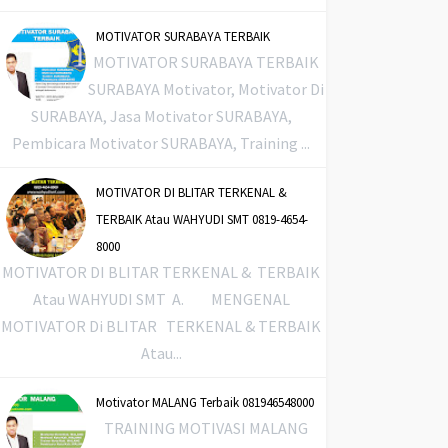
MOTIVATOR SURABAYA TERBAIK
MOTIVATOR SURABAYA TERBAIK
SURABAYA Motivator, Motivator Di
SURABAYA, Jasa Motivator SURABAYA,
Pembicara Motivator SURABAYA, Training ...
MOTIVATOR DI BLITAR TERKENAL &
TERBAIK Atau WAHYUDI SMT 0819-4654-
8000
MOTIVATOR DI BLITAR TERKENAL & TERBAIK
Atau WAHYUDI SMT A. MENGENAL
MOTIVATOR Di BLITAR TERKENAL & TERBAIK
Atau...
Motivator MALANG Terbaik 081946548000
TRAINING MOTIVASI MALANG