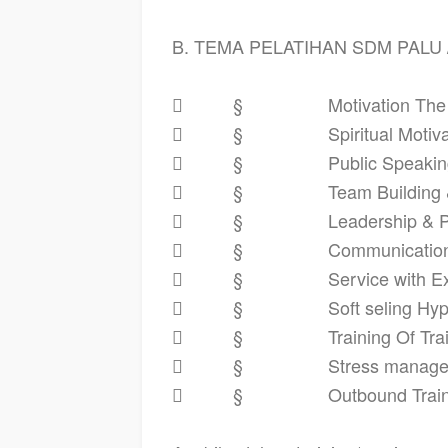
B. TEMA PELATIHAN SDM PALU 

§
Motivation The

§
Spiritual Motiv

§
Public Speaki

§
Team Building 

§
Leadership & 

§
Communication 

§
Service with E

§
Soft seling Hy

§
Training Of Tra

§
Stress manag

§
Outbound Trai