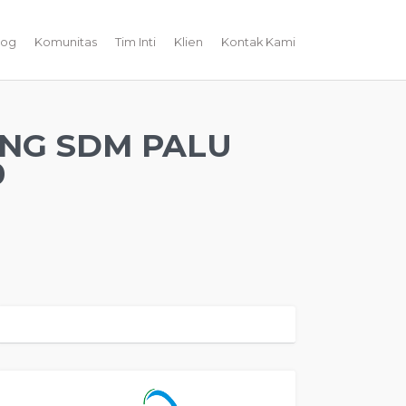
log
Komunitas
Tim Inti
Klien
Kontak Kami
ING SDM PALU
0