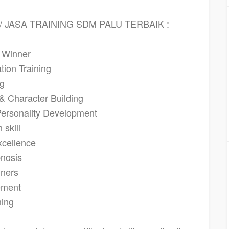
/ JASA TRAINING SDM PALU TERBAIK :
 Winner
ation Training
ng
& Character Building
Personality Development
skill
xcellence
pnosis
iners
ement
ning