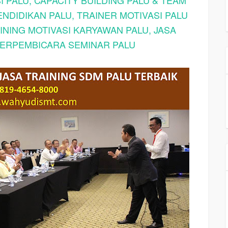
I PALU, CAPACITY BUILDING PALU & TEAM
ENDIDIKAN PALU, TRAINER MOTIVASI PALU
INING MOTIVASI KARYAWAN PALU, JASA
NERPEMBICARA SEMINAR PALU