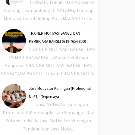
TERBAIK Trainer Dan Motivator
Training Teambuilding Di MALANG, Training
Motivasi Teambuilding Kota MALANG Terp...
TRAINER MOTIVASI BANGLI DAN
PEMBICARA BANGLI 0819-4654-8000
TRAINER MOTIVASI BANGLI DAN
PEMBICARA BANGLI , Modul Pelatihan
Mengenai TRAINER MOTIVASI BANGLI DAN
PEMBICARA BANGLI , Tujuan TRAINER MOTIV...
Jasa Motivator Kuningan (Profesional
No#1)!! Terpercaya
Jasa Motivator Kuningan
Profesional: Membangkitkan Semangat Dan
Potensi Individu Jasa Motivator Kuningan
Pendahuluan Jasa Motiv...