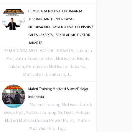
PEMBICARA MOTIVATOR JAKARTA
TERBAIK DAN TERPERCAYA -
081946548000 - JASA MOTIVATOR BISNIS /
SALES JAKARTA - SEKOLAH MOTIVATOR
JAKARTA
PEMBICARA MOTIVATOR JAKARTA, Jakarta
Motivator Toastmaster, Motivator Bisnis
Jakarta, Pembicara Motivator Jakarta,
Motivator Di Jakarta, J...
Materi Training Motivasi Siswa/Pelajar
Indonesia
Materi Training Motivasi Untuk
Siswa Ppt ,Materi Training Motivasi Pelajar,
Materi Motivasi Siswa Power Point, Materi
Motivasi Diri, Tuj...