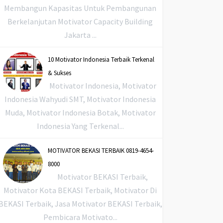
Membangun Kapasitas Untuk Pembangunan
Berkelanjutan Motivator Capacity Building
Jakarta ...
10 Motivator Indonesia Terbaik Terkenal
& Sukses
Motivator Indonesia, Motivator
Indonesia Wahyudi SMT, Motivator Indonesia
Muda, Motivator Indonesia Botak, Motivator
Indonesia Yang Terkenal...
MOTIVATOR BEKASI TERBAIK 0819-4654-
8000
Motivator BEKASI Terbaik,
Motivator Kota BEKASI Terbaik, Motivator Di
BEKASI Terbaik, Jasa Motivator BEKASI Terbaik,
Pembicara Motivato...