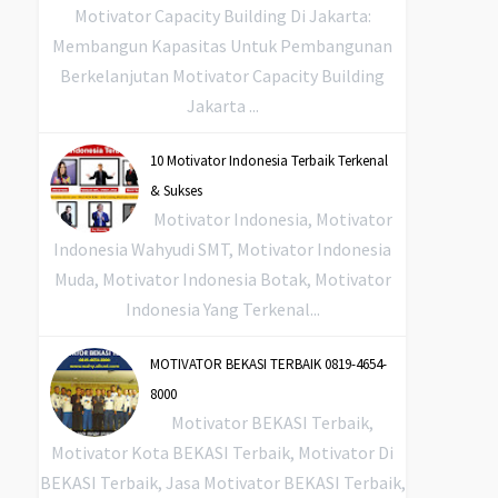
Motivator Capacity Building Di Jakarta:
Membangun Kapasitas Untuk Pembangunan
Berkelanjutan Motivator Capacity Building
Jakarta ...
10 Motivator Indonesia Terbaik Terkenal
& Sukses
Motivator Indonesia, Motivator
Indonesia Wahyudi SMT, Motivator Indonesia
Muda, Motivator Indonesia Botak, Motivator
Indonesia Yang Terkenal...
MOTIVATOR BEKASI TERBAIK 0819-4654-
8000
Motivator BEKASI Terbaik,
Motivator Kota BEKASI Terbaik, Motivator Di
BEKASI Terbaik, Jasa Motivator BEKASI Terbaik,