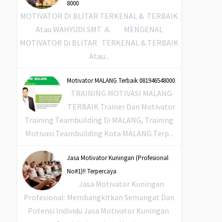
8000
MOTIVATOR DI BLITAR TERKENAL & TERBAIK
Atau WAHYUDI SMT A. MENGENAL
MOTIVATOR Di BLITAR TERKENAL & TERBAIK
Atau...
Motivator MALANG Terbaik 081946548000
TRAINING MOTIVASI MALANG
TERBAIK Trainer Dan Motivator
Training Teambuilding Di MALANG, Training
Motivasi Teambuilding Kota MALANG Terp...
Jasa Motivator Kuningan (Profesional
No#1)!! Terpercaya
Jasa Motivator Kuningan
Profesional: Membangkitkan Semangat Dan
Potensi Individu Jasa Motivator Kuningan