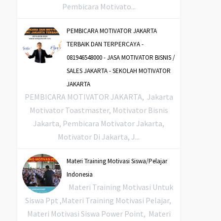
Pembicara Motivato...
PEMBICARA MOTIVATOR JAKARTA
TERBAIK DAN TERPERCAYA -
081946548000 - JASA MOTIVATOR BISNIS /
SALES JAKARTA - SEKOLAH MOTIVATOR
JAKARTA
PEMBICARA MOTIVATOR JAKARTA, Jakarta
Motivator Toastmaster, Motivator Bisnis
Jakarta, Pembicara Motivator Jakarta,
Motivator Di Jakarta, J...
Materi Training Motivasi Siswa/Pelajar
Indonesia
Materi Training Motivasi Untuk
Siswa Ppt ,Materi Training Motivasi Pelajar,
Materi Motivasi Siswa Power Point, Materi