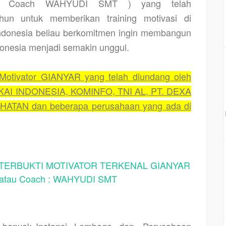
u Coach WAHYUDI SMT ) yang telah
hun untuk memberikan training motivasi di
Indonesia beliau berkomitmen ingin membangun
nesia menjadi semakin unggul.
tivator GIANYAR yang telah diundang oleh
. KAI INDONESIA, KOMINFO, TNI AL, PT. DEXA
ATAN dan beberapa perusahaan yang ada di
ERBUKTI MOTIVATOR TERKENAL GIANYAR
tau Coach : WAHYUDI SMT
h banyak Instansi, Lembaga, dan
Perusahaan