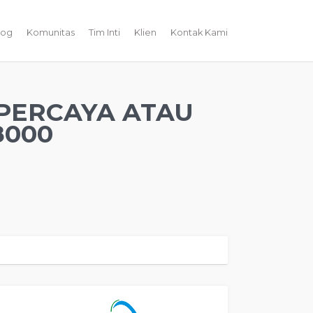
log
Komunitas
Tim Inti
Klien
Kontak Kami
PERCAYA ATAU
8000