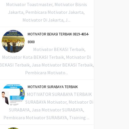
Motivator Toastmaster, Motivator Bisnis
Jakarta, Pembicara Motivator Jakarta,
Motivator Di Jakarta, J...
MOTIVATOR BEKASI TERBAIK 0819-4654-
8000
Motivator BEKASI Terbaik,
Motivator Kota BEKASI Terbaik, Motivator Di
BEKASI Terbaik, Jasa Motivator BEKASI Terbaik,
Pembicara Motivato...
MOTIVATOR SURABAYA TERBAIK
MOTIVATOR SURABAYA TERBAIK
SURABAYA Motivator, Motivator Di
SURABAYA, Jasa Motivator SURABAYA,
Pembicara Motivator SURABAYA, Training ...