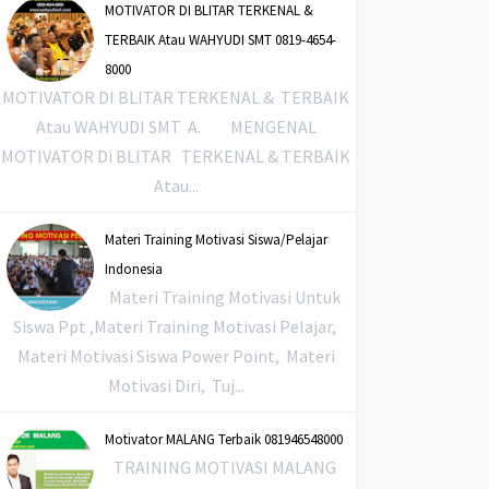
MOTIVATOR DI BLITAR TERKENAL &
TERBAIK Atau WAHYUDI SMT 0819-4654-
8000
MOTIVATOR DI BLITAR TERKENAL & TERBAIK
Atau WAHYUDI SMT A. MENGENAL
MOTIVATOR Di BLITAR TERKENAL & TERBAIK
Atau...
Materi Training Motivasi Siswa/Pelajar
Indonesia
Materi Training Motivasi Untuk
Siswa Ppt ,Materi Training Motivasi Pelajar,
Materi Motivasi Siswa Power Point, Materi
Motivasi Diri, Tuj...
Motivator MALANG Terbaik 081946548000
TRAINING MOTIVASI MALANG