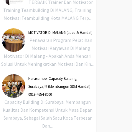
TERBAIK Trainer Dan Motivator
Training Teambuilding Di MALANG, Training
Motivasi Teambuilding Kota MALANG Terp...
MOTIVATOR DI MALANG (Lucu & Handal)
Penawaran Program Pelatihan
Motivasi Karyawan Di Malang
Motivator Di Malang - Apakah Anda Mencari
Solusi Untuk Meningkatkan Motivasi Dan Kin...
Narasumber Capacity Building
Surabaya,!!! (Membangun SDM Handal)
0819-4654-8000
Capacity Building Di Surabaya: Membangun
Kualitas Dan Kompetensi Untuk Masa Depan
Surabaya, Sebagai Salah Satu Kota Terbesar
Dan...