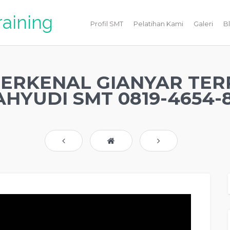
raining
Profil SMT
Pelatihan Kami
Galeri
B
TERKENAL GIANYAR TER
HYUDI SMT 0819-4654-