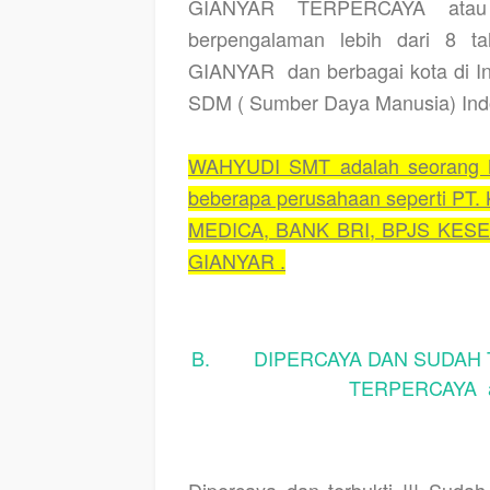
GIANYAR TERPERCAYA ata
berpengalaman lebih dari 8 ta
GIANYAR
dan berbagai kota di 
SDM ( Sumber Daya Manusia) Indo
WAHYUDI SMT adalah seorang Mo
beberapa perusahaan seperti PT
MEDICA, BANK BRI, BPJS KESEH
GIANYAR .
B. DIPERCAYA DAN SUDAH T
TERPERCAYA a
Dipercaya dan terbukti !!! Suda