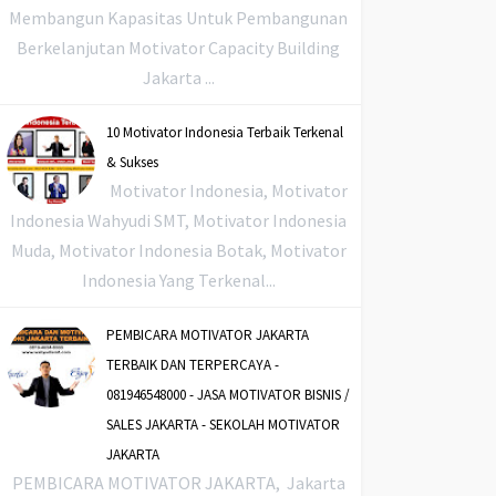
Membangun Kapasitas Untuk Pembangunan
Berkelanjutan Motivator Capacity Building
Jakarta ...
10 Motivator Indonesia Terbaik Terkenal
& Sukses
Motivator Indonesia, Motivator
Indonesia Wahyudi SMT, Motivator Indonesia
Muda, Motivator Indonesia Botak, Motivator
Indonesia Yang Terkenal...
PEMBICARA MOTIVATOR JAKARTA
TERBAIK DAN TERPERCAYA -
081946548000 - JASA MOTIVATOR BISNIS /
SALES JAKARTA - SEKOLAH MOTIVATOR
JAKARTA
PEMBICARA MOTIVATOR JAKARTA, Jakarta