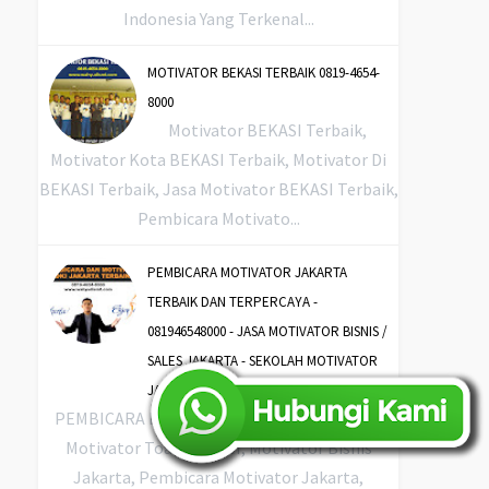
Indonesia Yang Terkenal...
MOTIVATOR BEKASI TERBAIK 0819-4654-
8000
Motivator BEKASI Terbaik,
Motivator Kota BEKASI Terbaik, Motivator Di
BEKASI Terbaik, Jasa Motivator BEKASI Terbaik,
Pembicara Motivato...
PEMBICARA MOTIVATOR JAKARTA
TERBAIK DAN TERPERCAYA -
081946548000 - JASA MOTIVATOR BISNIS /
SALES JAKARTA - SEKOLAH MOTIVATOR
JAKARTA
PEMBICARA MOTIVATOR JAKARTA, Jakarta
Motivator Toastmaster, Motivator Bisnis
Jakarta, Pembicara Motivator Jakarta,