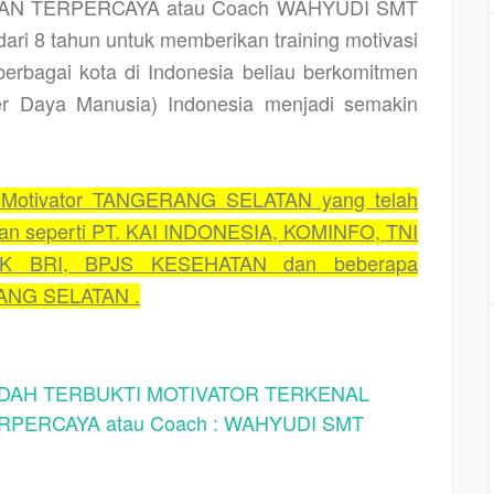
N TERPERCAYA atau Coach WAHYUDI SMT
dari 8 tahun untuk memberikan training motivasi
berbagai kota di Indonesia beliau berkomitmen
 Daya Manusia) Indonesia menjadi semakin
Motivator TANGERANG SELATAN yang telah
aan seperti PT. KAI INDONESIA, KOMINFO, TNI
K BRI, BPJS KESEHATAN dan beberapa
RANG SELATAN .
AH TERBUKTI MOTIVATOR TERKENAL
PERCAYA atau Coach : WAHYUDI SMT