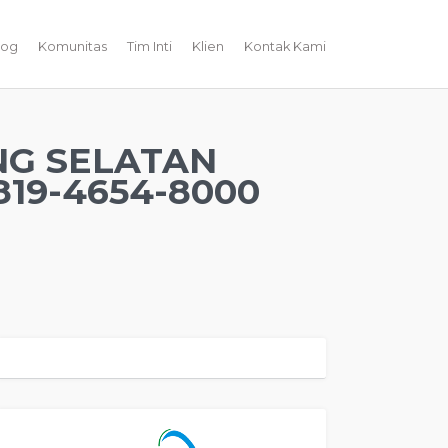
log
Komunitas
Tim Inti
Klien
Kontak Kami
NG SELATAN
19-4654-8000