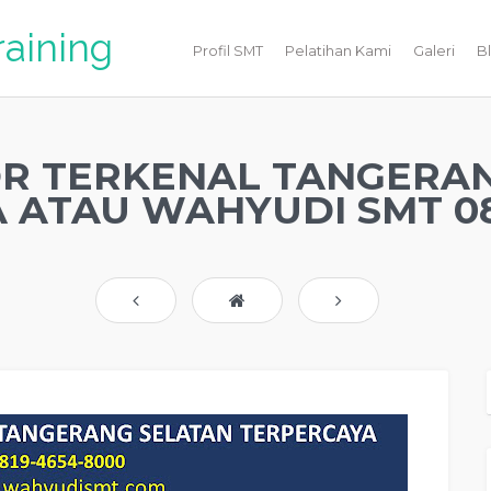
raining
Profil SMT
Pelatihan Kami
Galeri
B
R TERKENAL TANGERA
 ATAU WAHYUDI SMT 08