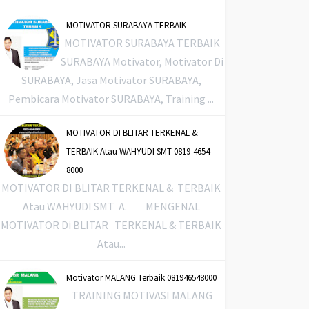
MOTIVATOR SURABAYA TERBAIK
MOTIVATOR SURABAYA TERBAIK
SURABAYA Motivator, Motivator Di
SURABAYA, Jasa Motivator SURABAYA,
Pembicara Motivator SURABAYA, Training ...
MOTIVATOR DI BLITAR TERKENAL &
TERBAIK Atau WAHYUDI SMT 0819-4654-
8000
MOTIVATOR DI BLITAR TERKENAL & TERBAIK
Atau WAHYUDI SMT A. MENGENAL
MOTIVATOR Di BLITAR TERKENAL & TERBAIK
Atau...
Motivator MALANG Terbaik 081946548000
TRAINING MOTIVASI MALANG