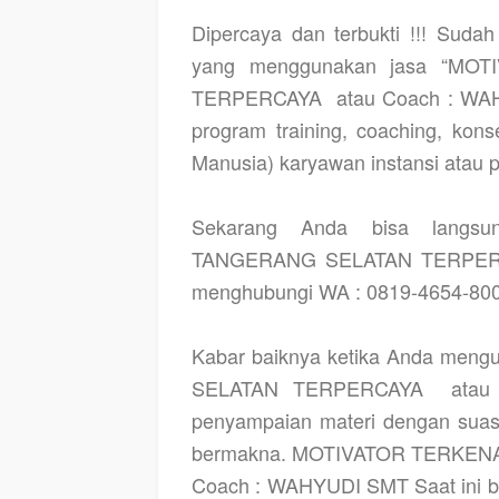
Dipercaya dan terbukti !!! Suda
yang menggunakan jasa “M
TERPERCAYA
atau Coach : WA
program training, coaching, ko
Manusia) karyawan instansi atau 
Sekarang Anda bisa langs
TANGERANG SELATAN TERPE
menghubungi WA : 0819-4654-800
Kabar baiknya ketika Anda m
SELATAN TERPERCAYA
ata
penyampaian materi dengan sua
bermakna. MOTIVATOR TERKEN
Coach : WAHYUDI SMT Saat ini bel