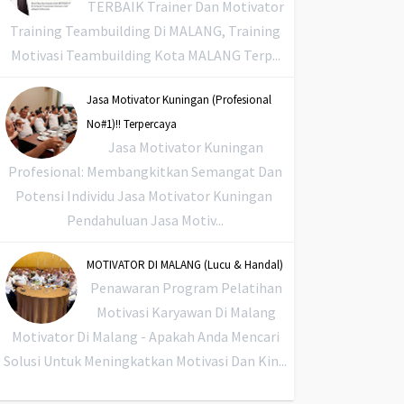
TERBAIK Trainer Dan Motivator
Training Teambuilding Di MALANG, Training
Motivasi Teambuilding Kota MALANG Terp...
Jasa Motivator Kuningan (Profesional
No#1)!! Terpercaya
Jasa Motivator Kuningan
Profesional: Membangkitkan Semangat Dan
Potensi Individu Jasa Motivator Kuningan
Pendahuluan Jasa Motiv...
MOTIVATOR DI MALANG (Lucu & Handal)
Penawaran Program Pelatihan
Motivasi Karyawan Di Malang
Motivator Di Malang - Apakah Anda Mencari
Solusi Untuk Meningkatkan Motivasi Dan Kin...