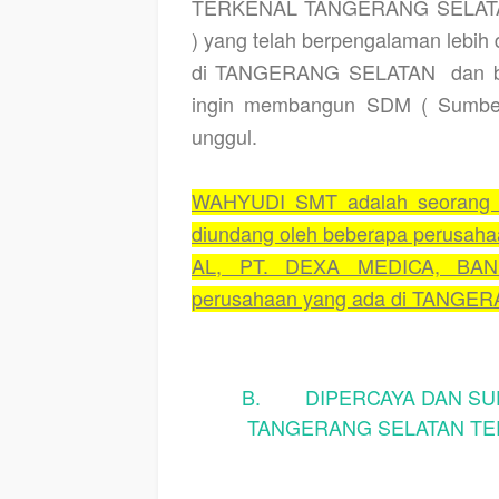
TERKENAL TANGERANG SELATA
) yang telah berpengalaman lebih 
di TANGERANG SELATAN
dan 
ingin membangun SDM ( Sumber
unggul.
WAHYUDI SMT adalah seorang 
diundang oleh beberapa perusah
AL, PT. DEXA MEDICA, BAN
perusahaan yang ada di TANGE
B. DIPERCAYA DAN SUD
TANGERANG SELATAN TER