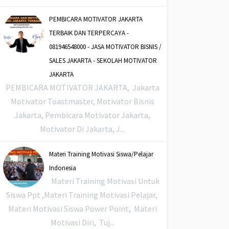
PEMBICARA MOTIVATOR JAKARTA
TERBAIK DAN TERPERCAYA -
081946548000 - JASA MOTIVATOR BISNIS /
SALES JAKARTA - SEKOLAH MOTIVATOR
JAKARTA
PEMBICARA MOTIVATOR JAKARTA, Jakarta
Motivator Toastmaster, Motivator Bisnis
Jakarta, Pembicara Motivator Jakarta,
Motivator Di Jakarta, J...
Materi Training Motivasi Siswa/Pelajar
Indonesia
Materi Training Motivasi Untuk
Siswa Ppt ,Materi Training Motivasi Pelajar,
Materi Motivasi Siswa Power Point, Materi
Motivasi Diri, Tuj...