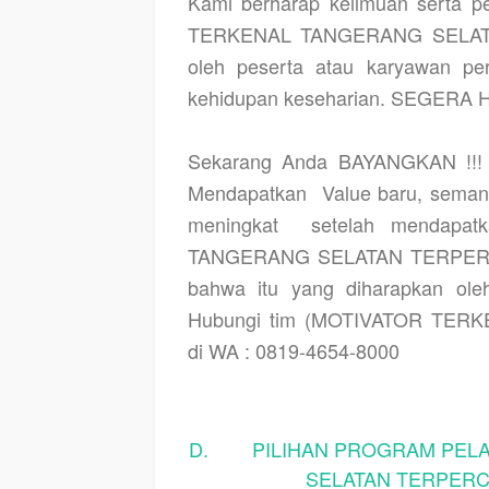
Kami berharap keilmuan serta 
TERKENAL TANGERANG SELATAN
oleh peserta atau karyawan pe
kehidupan keseharian. SEGERA 
Sekarang Anda BAYANGKAN !!! a
Mendapatkan
Value baru, semang
meningkat
setelah mendapa
TANGERANG SELATAN TERPERCA
bahwa itu yang diharapkan ole
Hubungi tim (MOTIVATOR TE
di WA : 0819-4654-8000
D. PILIHAN PROGRAM PELAT
SELATAN TERPERCA