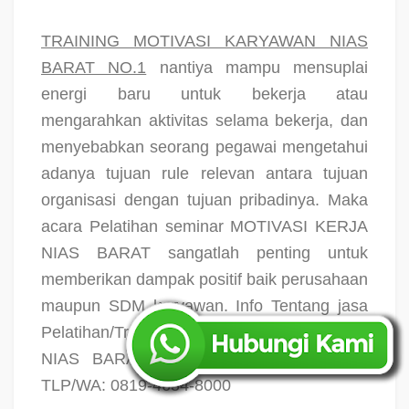
TRAINING MOTIVASI KARYAWAN NIAS
BARAT NO.1
nantiya mampu mensuplai
energi baru untuk bekerja atau
mengarahkan aktivitas selama bekerja, dan
menyebabkan seorang pegawai mengetahui
adanya tujuan rule relevan antara tujuan
organisasi dengan tujuan pribadinya. Maka
acara Pelatihan seminar MOTIVASI KERJA
NIAS BARAT sangatlah penting untuk
memberikan dampak positif baik perusahaan
maupun SDM karyawan. Info Tentang jasa
Pelatihan/Training Motivasi Karyawan di kota
NIAS BARAT NO.1 silahkan hubungi di
TLP/WA: 0819-4654-8000