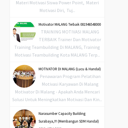
Materi Motivasi Siswa Power Point, Materi
Motivasi Diri, Tuj...
Motivator MALANG Terbaik 081946548000
TRAINING MOTIVASI MALANG
TERBAIK Trainer Dan Motivator
Training Teambuilding Di MALANG, Training
Motivasi Teambuilding Kota MALANG Terp...
MOTIVATOR DI MALANG (Lucu & Handal)
Penawaran Program Pelatihan
Motivasi Karyawan Di Malang
Motivator Di Malang - Apakah Anda Mencari
Solusi Untuk Meningkatkan Motivasi Dan Kin...
Narasumber Capacity Building
Surabaya,!!! (Membangun SDM Handal)