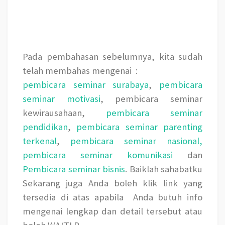
Tarif pembicara seminar, pembicara seminar pendidikan, pembicara seminar
motivasi, pembicara seminar entrepreneur terkenal, pembicara seminar
kewirausahaan, pembicara seminar ekonomi, pembicara seminar disebut, gaji
pembicara seminar
Pada pembahasan sebelumnya, kita sudah
telah membahas mengenai
:
pembicara seminar surabaya
,
pembicara
seminar motivasi
, pembicara seminar
kewirausahaan,
pembicara seminar
pendidikan
,
pembicara seminar parenting
terkenal
,
pembicara seminar nasional,
pembicara seminar komunikasi
dan
Pembicara seminar bisnis
. Baiklah sahabatku
Sekarang juga Anda boleh klik link yang
tersedia di atas apabila
Anda butuh info
mengenai lengkap dan detail tersebut atau