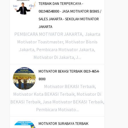
TERBAIK DAN TERPERCAYA -
081946548000 - JASA MOTIVATOR BISNIS /
SALES JAKARTA - SEKOLAH MOTIVATOR
JAKARTA
PEMBICARA MOTIVATOR JAKARTA, Jakarta
Motivator Toastmaster, Motivator Bisnis
Jakarta, Pembicara Motivator Jakarta,
Motivator Di Jakarta, J...
MOTIVATOR BEKASI TERBAIK 0819-4654-
8000
Motivator BEKASI Terbaik,
Motivator Kota BEKASI Terbaik, Motivator Di
BEKASI Terbaik, Jasa Motivator BEKASI Terbaik,
Pembicara Motivato...
MOTIVATOR SURABAYA TERBAIK