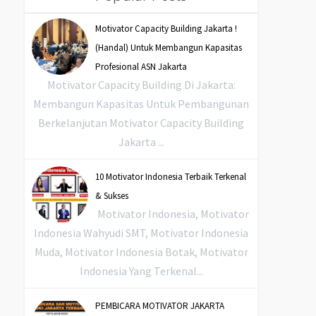
Motivator Capacity Building Jakarta !
(Handal) Untuk Membangun Kapasitas
Profesional ASN Jakarta
Motivator Capacity Building Di Jakarta:
Membangun Kapasitas Untuk Pembangunan
Berkelanjutan Motivator Capacity Building
Jakarta ...
10 Motivator Indonesia Terbaik Terkenal
& Sukses
Motivator Indonesia, Motivator
Indonesia Wahyudi SMT, Motivator Indonesia
Muda, Motivator Indonesia Botak, Motivator
Indonesia Yang Terkenal...
PEMBICARA MOTIVATOR JAKARTA